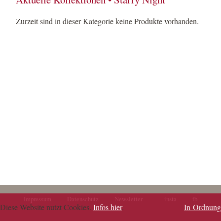
Zurzeit sind in dieser Kategorie keine Produkte vorhanden.
Impressum
Datenschutz
Newsletter
insta
fb
Navigation
Navigation
Diese Website nutzt Cookies.
Infos hier
.
In Ordnung
überspringen
überspringen