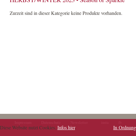
Zurzeit sind in dieser Kategorie keine Produkte vorhanden.
Impressum
Datenschutz
Newsletter
insta
fb
Navigation
Navigation
Diese Website nutzt Cookies.
Infos hier
.
In Ordnung
überspringen
überspringen