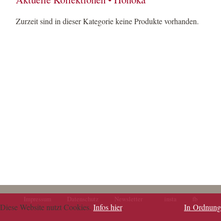
Zurzeit sind in dieser Kategorie keine Produkte vorhanden.
Impressum
Datenschutz
Newsletter
insta
fb
Navigation
Navigation
Diese Website nutzt Cookies.
Infos hier
.
In Ordnung
überspringen
überspringen