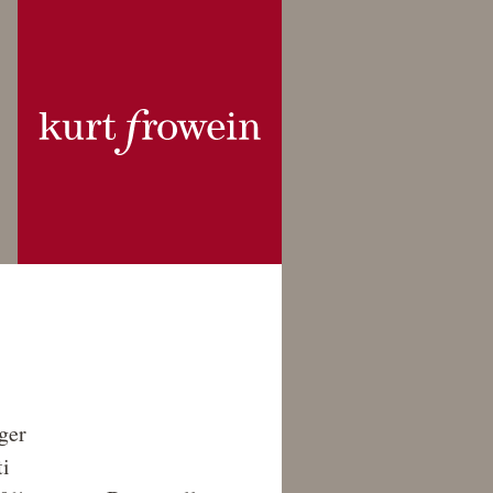
ger
ti