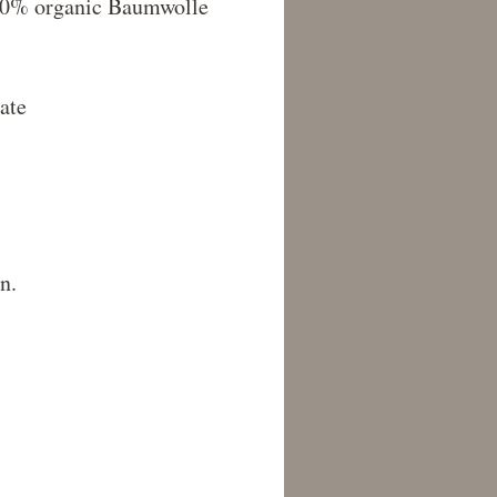
0% organic Baumwolle
ate
n.