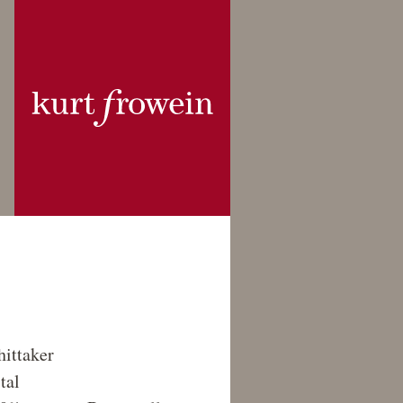
ittaker
tal