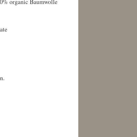
0% organic Baumwolle
ate
n.