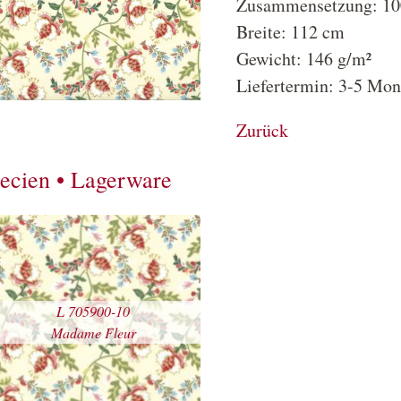
Zusammensetzung: 1
Breite: 112 cm
Gewicht: 146 g/m²
Liefertermin: 3-5 Mon
Zurück
ecien • Lagerware
L 705900-10
tails
Madame Fleur
ehen
cho