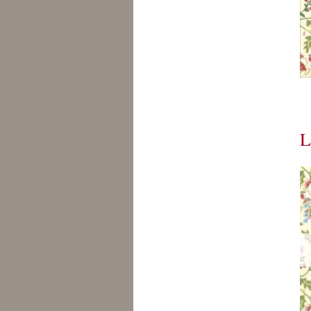
L
De
s
e