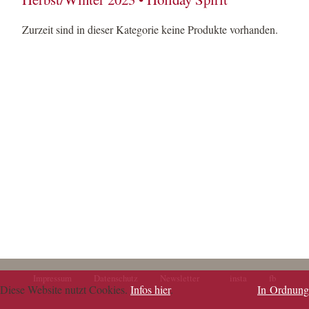
Zurzeit sind in dieser Kategorie keine Produkte vorhanden.
Impressum
Datenschutz
Newsletter
insta
fb
Navigation
Navigation
Diese Website nutzt Cookies.
Infos hier
.
In Ordnung
überspringen
überspringen