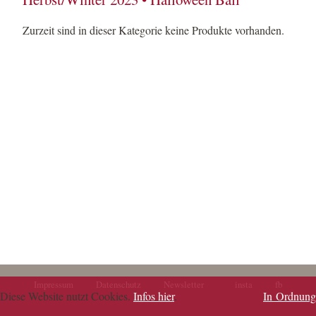
Zurzeit sind in dieser Kategorie keine Produkte vorhanden.
Impressum
Datenschutz
Newsletter
insta
fb
Navigation
Navigation
Diese Website nutzt Cookies.
Infos hier
.
In Ordnung
überspringen
überspringen