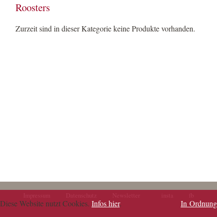
Roosters
Zurzeit sind in dieser Kategorie keine Produkte vorhanden.
Impressum
Datenschutz
Newsletter
insta
fb
Navigation
Navigation
Diese Website nutzt Cookies.
Infos hier
.
In Ordnung
überspringen
überspringen