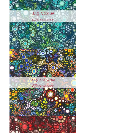
AAQ 11209-59
Details
Effervescence
sehen
echo
$this-
>generateAttribute('sku');
AAQ 11209-204
Details
Effervescence
sehen
echo
$this-
>generateAttribute('sku');