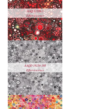
AAQ 11209-3
Details
Effervescence
sehen
echo
$this-
>generateAttribute('sku');
AAQD 18159-188
Details
Effervescence
sehen
echo
$this-
>generateAttribute('sku');