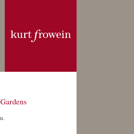
 Gardens
n.