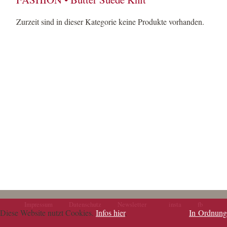
Zurzeit sind in dieser Kategorie keine Produkte vorhanden.
Impressum
Datenschutz
Newsletter
insta
fb
Navigation
Navigation
Diese Website nutzt Cookies.
Infos hier
.
In Ordnung
überspringen
überspringen